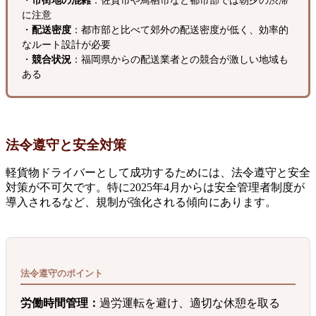
・
市街地の混雑
：佐賀市や鳥栖市など都市部では朝夕の渋滞
に注意
・
配送密度
：都市部と比べて郊外の配送密度が低く、効率的
なルート設計が必要
・
競合状況
：福岡県からの配送業者との競合が激しい地域も
ある
法令遵守と安全対策
軽貨物ドライバーとして成功するためには、法令遵守と安全
対策が不可欠です。特に2025年4月からは安全管理者制度が
導入されるなど、規制が強化される傾向にあります。
法令遵守のポイント
労働時間管理：
過労運転を避け、適切な休憩を取る